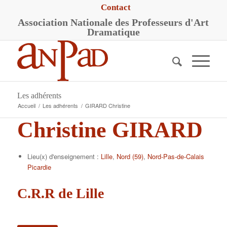
Contact
A
ssociation
N
ationale des
P
rofesseurs d'
A
rt
D
ramatique
Les adhérents
Accueil
/
Les adhérents
/
GIRARD Christine
Christine GIRARD
Lieu(x) d'enseignement :
Lille
,
Nord (59)
,
Nord-Pas-de-Calais
Picardie
C.R.R de Lille