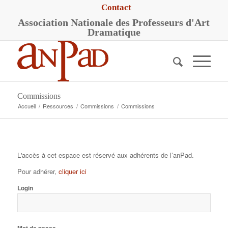
Contact
A
ssociation
N
ationale des
P
rofesseurs d'
A
rt
D
ramatique
Commissions
Accueil
/
Ressources
/
Commissions
/
Commissions
L'accès à cet espace est réservé aux adhérents de l’anPad.
Pour adhérer,
cliquer ici
Login