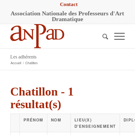
Contact
A
ssociation
N
ationale des
P
rofesseurs d'
A
rt
D
ramatique
Les adhérents
Accueil
/
Chatillon
Chatillon - 1
résultat(s)
PRÉNOM
NOM
LIEU(X)
DIPL
D'ENSEIGNEMENT