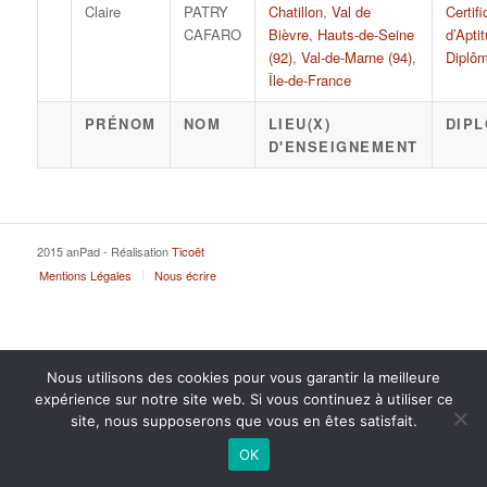
Claire
PATRY
Chatillon
,
Val de
Certifi
CAFARO
Bièvre
,
Hauts-de-Seine
d’Apti
(92)
,
Val-de-Marne (94)
,
Diplôm
Île-de-France
PRÉNOM
NOM
LIEU(X)
DIPL
D'ENSEIGNEMENT
2015 anPad - Réalisation
Ticoët
Mentions Légales
Nous écrire
Nous utilisons des cookies pour vous garantir la meilleure
expérience sur notre site web. Si vous continuez à utiliser ce
site, nous supposerons que vous en êtes satisfait.
OK