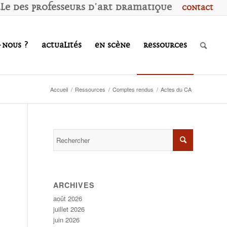
ale des
P
rofesseurs d'
A
rt
D
ramatique
Contact
-nous ?
Actualités
En scène
Ressources
Accueil
/
Ressources
/
Comptes rendus
/
Actes du CA
ARCHIVES
août 2026
juillet 2026
juin 2026