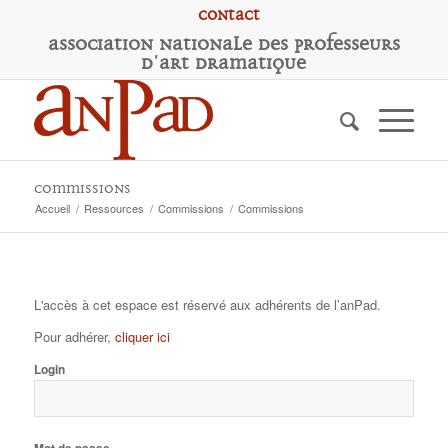
Contact
A
ssociation
N
ationale des
P
rofesseurs
d'
A
rt
D
ramatique
Commissions
Accueil
/
Ressources
/
Commissions
/
Commissions
L'accès à cet espace est réservé aux adhérents de l’anPad.
Pour adhérer,
cliquer ici
Login