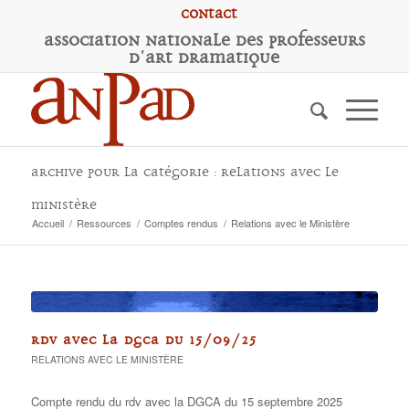
Contact
A
ssociation
N
ationale des
P
rofesseurs
d'
A
rt
D
ramatique
Archive pour la catégorie : Relations avec le
Ministère
Accueil
/
Ressources
/
Comptes rendus
/
Relations avec le Ministère
RDV AVEC LA DGCA DU 15/09/25
RELATIONS AVEC LE MINISTÈRE
Compte rendu du rdv avec la DGCA du 15 septembre 2025