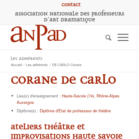
Contact
A
ssociation
N
ationale des
P
rofesseurs
d'
A
rt
D
ramatique
Les adhérents
Accueil
/
Les adhérents
/
DE CARLO Corane
Corane DE CARLO
Lieu(x) d'enseignement :
Haute-Savoie (74)
,
Rhône-Alpes
Auvergne
Diplôme(s) :
Diplôme d'État de professeur de théâtre
Ateliers Théâtre et
Improvisations Haute Savoie