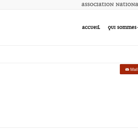
A
ssociation
N
ation
Accueil
Qui sommes
Mail