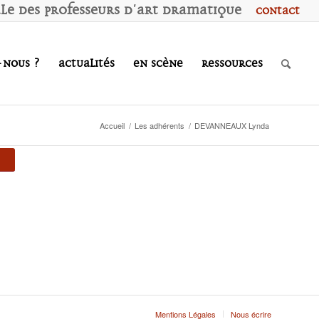
ale des
P
rofesseurs d'
A
rt
D
ramatique
Contact
-nous ?
Actualités
En scène
Ressources
Accueil
/
Les adhérents
/
DEVANNEAUX Lynda
Mentions Légales
Nous écrire