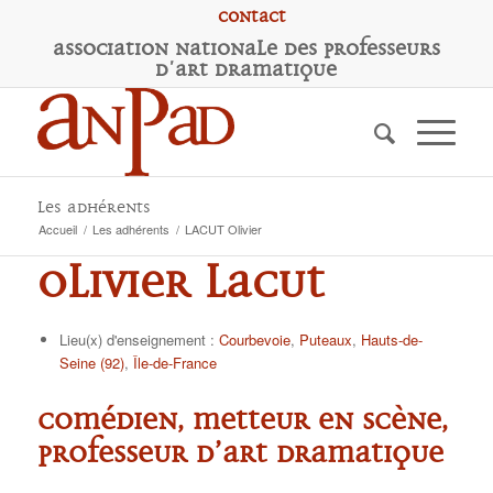
Contact
A
ssociation
N
ationale des
P
rofesseurs
d'
A
rt
D
ramatique
Les adhérents
Accueil
/
Les adhérents
/
LACUT Olivier
Olivier LACUT
Lieu(x) d'enseignement :
Courbevoie
,
Puteaux
,
Hauts-de-
Seine (92)
,
Île-de-France
Comédien, metteur en scène,
professeur d’art dramatique