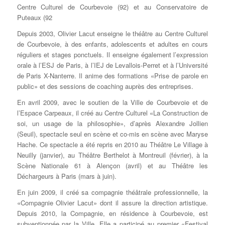
Centre Culturel de Courbevoie (92) et au Conservatoire de
Puteaux (92
Depuis 2003, Olivier Lacut enseigne le théâtre au Centre Culturel
de Courbevoie, à des enfants, adolescents et adultes en cours
réguliers et stages ponctuels. Il enseigne également l’expression
orale à l’ESJ de Paris, à l’IEJ de Levallois-Perret et à l’Université
de Paris X-Nanterre. Il anime des formations «Prise de parole en
public» et des sessions de coaching auprès des entreprises.
En avril 2009, avec le soutien de la Ville de Courbevoie et de
l’Espace Carpeaux, il créé au Centre Culturel «La Construction de
soi, un usage de la philosophie», d’après Alexandre Jollien
(Seuil), spectacle seul en scène et co-mis en scène avec Maryse
Hache. Ce spectacle a été repris en 2010 au Théâtre Le Village à
Neuilly (janvier), au Théâtre Berthelot à Montreuil (février), à la
Scène Nationale 61 à Alençon (avril) et au Théâtre les
Déchargeurs à Paris (mars à juin).
En juin 2009, il créé sa compagnie théâtrale professionnelle, la
«Compagnie Olivier Lacut» dont il assure la direction artistique.
Depuis 2010, la Compagnie, en résidence à Courbevoie, est
subventionnée par la Ville. Elle a participé au premier «Festival