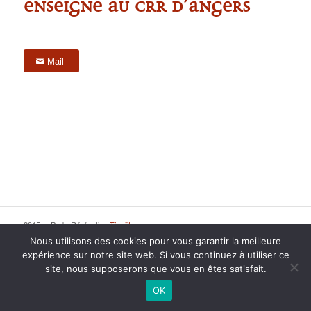
Enseigne au CRR d’Angers
Mail
2015 anPad - Réalisation
Ticoët
Mentions Légales
Nous écrire
Nous utilisons des cookies pour vous garantir la meilleure
expérience sur notre site web. Si vous continuez à utiliser ce
site, nous supposerons que vous en êtes satisfait.
OK