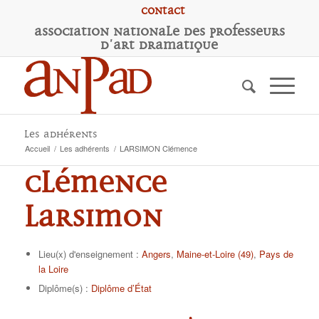
Contact
A
ssociation
N
ationale des
P
rofesseurs
d'
A
rt
D
ramatique
Les adhérents
Accueil
/
Les adhérents
/
LARSIMON Clémence
Clémence
LARSIMON
Lieu(x) d'enseignement :
Angers
,
Maine-et-Loire (49)
,
Pays de
la Loire
Diplôme(s) :
Diplôme d’État