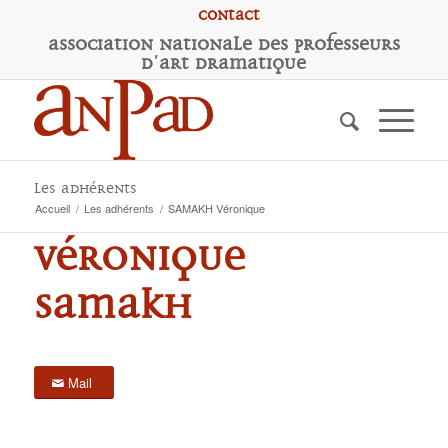
Contact
A
ssociation
N
ationale des
P
rofesseurs
d'
A
rt
D
ramatique
Les adhérents
Accueil
/
Les adhérents
/
SAMAKH Véronique
Véronique
SAMAKH
Mail