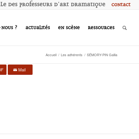
ale des
P
rofesseurs d'
A
rt
D
ramatique
Contact
-nous ?
Actualités
En scène
Ressources
Accueil
/
Les adhérents
/
SÉMORY-PIN Gallia
DF
Mail