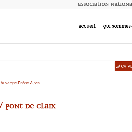
A
ssociation
N
ation
Accueil
Qui sommes
CV P
,
Auvergne-Rhône Alpes
/ Pont de Claix