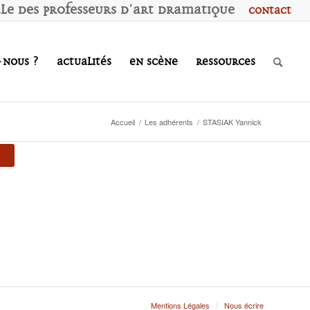
ale des
P
rofesseurs d'
A
rt
D
ramatique
Contact
-nous ?
Actualités
En scène
Ressources
Accueil
/
Les adhérents
/
STASIAK Yannick
Mentions Légales
Nous écrire