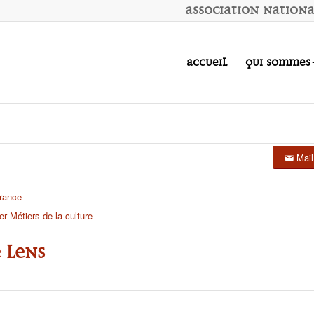
A
ssociation
N
ation
Accueil
Qui sommes
Mail
rance
r Métiers de la culture
 Lens