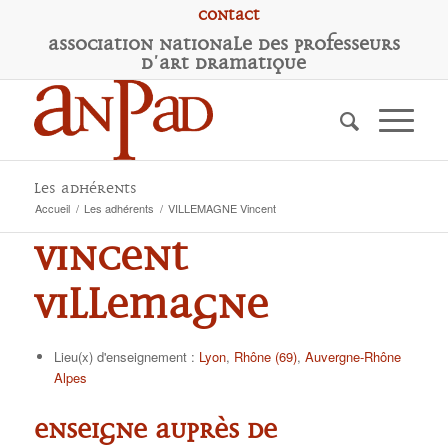
Contact
A
ssociation
N
ationale des
P
rofesseurs
d'
A
rt
D
ramatique
Les adhérents
Accueil
/
Les adhérents
/
VILLEMAGNE Vincent
Vincent
VILLEMAGNE
Lieu(x) d'enseignement :
Lyon
,
Rhône (69)
,
Auvergne-Rhône
Alpes
Enseigne auprès de