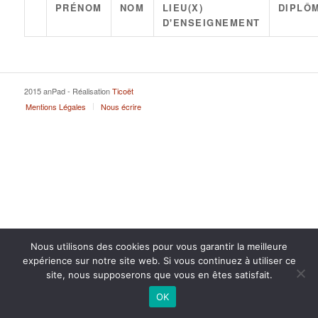
PRÉNOM
NOM
LIEU(X)
DIPLÔM
D'ENSEIGNEMENT
2015 anPad - Réalisation
Ticoët
Mentions Légales
Nous écrire
Nous utilisons des cookies pour vous garantir la meilleure
expérience sur notre site web. Si vous continuez à utiliser ce
site, nous supposerons que vous en êtes satisfait.
OK