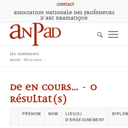
Contact
A
ssociation
N
ationale des
P
rofesseurs
d'
A
rt
D
ramatique
Les adhérents
Accueil
/
DE en cours...
DE en cours... - 0
résultat(s)
PRÉNOM
NOM
LIEU(X)
DIPLÔM
D'ENSEIGNEMENT