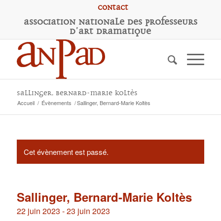
Contact
A
ssociation
N
ationale des
P
rofesseurs
d'
A
rt
D
ramatique
Sallinger, Bernard-Marie Koltès
Accueil
/
Évènements
/
Sallinger, Bernard-Marie Koltès
Cet évènement est passé.
Sallinger, Bernard-Marie Koltès
22 juin 2023
-
23 juin 2023