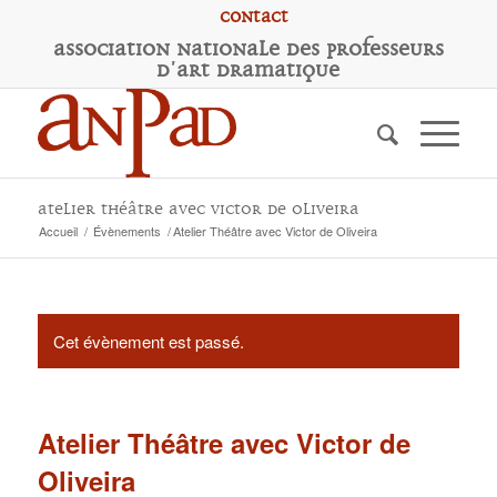
Contact
A
ssociation
N
ationale des
P
rofesseurs
d'
A
rt
D
ramatique
Atelier Théâtre avec Victor de Oliveira
Accueil
/
Évènements
/
Atelier Théâtre avec Victor de Oliveira
Cet évènement est passé.
Atelier Théâtre avec Victor de
Oliveira