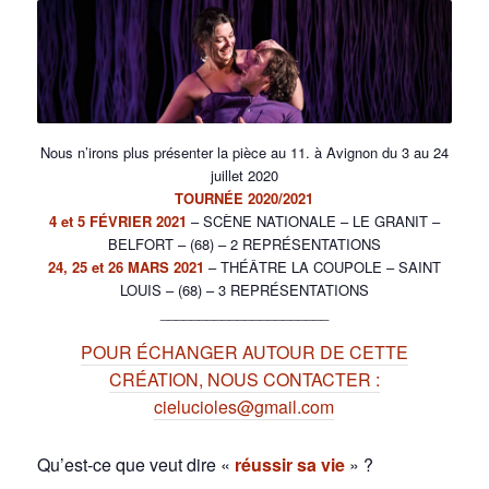
Nous n’irons plus présenter la pièce au 11. à Avignon du 3 au 24
juillet 2020
TOURNÉE 2020/2021
4 et 5 FÉVRIER 2021
– SCÈNE NATIONALE – LE GRANIT –
BELFORT – (68) – 2 REPRÉSENTATIONS
24, 25 et 26 MARS 2021
– THÉÂTRE LA COUPOLE – SAINT
LOUIS – (68) – 3 REPRÉSENTATIONS
______________________
POUR ÉCHANGER AUTOUR DE CETTE
CRÉATION, NOUS CONTACTER :
cielucioles@gmail.com
Qu’est-ce que veut dire «
réussir sa vie
» ?