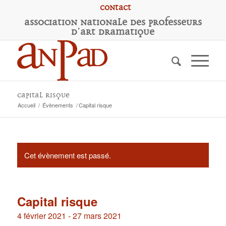
Contact
A
ssociation
N
ationale des
P
rofesseurs
d'
A
rt
D
ramatique
Capital risque
Accueil
/
Évènements
/
Capital risque
Cet évènement est passé.
Capital risque
4 février 2021
-
27 mars 2021