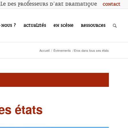
ale des
P
rofesseurs d'
A
rt
D
ramatique
Contact
-nous ?
Actualités
En scène
Ressources
Accueil
/
Évènements
/
Eros dans tous ses états
es états