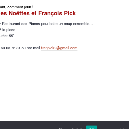
iant, comment jouir !
des Noëttes et François Pick
ar Restaurant des Pianos pour boire un coup ensemble…
€ la place
urée: 55′
 60 63 76 81 ou par mail
franpick2@gmail.com