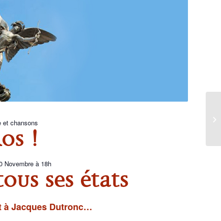
e et chansons
OS !
0 Novembre à 18h
OUS SES ÉTATS
t à Jacques Dutronc…