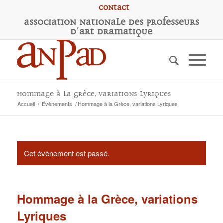
Contact
A
ssociation
N
ationale des
P
rofesseurs
d'
A
rt
D
ramatique
Hommage à la Grèce, variations Lyriques
Accueil
/
Évènements
/
Hommage à la Grèce, variations Lyriques
Cet évènement est passé.
Hommage à la Grèce, variations
Lyriques