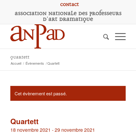
Contact
A
ssociation
N
ationale des
P
rofesseurs
d'
A
rt
D
ramatique
Quartett
Accueil
/
Évènements
/
Quartett
Cet évènement est passé.
Quartett
18 novembre 2021
-
29 novembre 2021