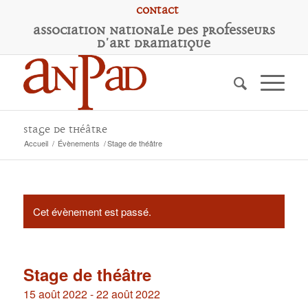
Contact
A
ssociation
N
ationale des
P
rofesseurs
d'
A
rt
D
ramatique
Stage de théâtre
Accueil
/
Évènements
/
Stage de théâtre
Cet évènement est passé.
Stage de théâtre
15 août 2022
-
22 août 2022