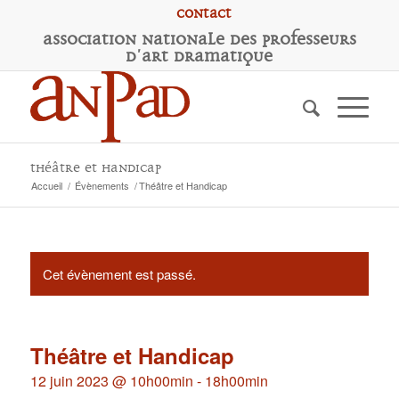
Contact
A
ssociation
N
ationale des
P
rofesseurs
d'
A
rt
D
ramatique
Théâtre et Handicap
Accueil
/
Évènements
/
Théâtre et Handicap
Cet évènement est passé.
Théâtre et Handicap
12 juin 2023 @ 10h00min
-
18h00min