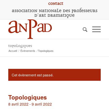
Contact
A
ssociation
N
ationale des
P
rofesseurs
d'
A
rt
D
ramatique
Topologiques
Accueil
/
Évènements
/
Topologiques
Cet évènement est passé.
Topologiques
8 avril 2022
-
9 avril 2022