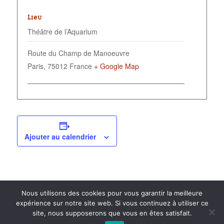
LIEU
Théâtre de l’Aquarium
Route du Champ de Manoeuvre
Paris
,
75012
France
+ Google Map
Ajouter au calendrier
Nous utilisons des cookies pour vous garantir la meilleure
expérience sur notre site web. Si vous continuez à utiliser ce
site, nous supposerons que vous en êtes satisfait.
2015 anPad - Réalisation
Ticoët