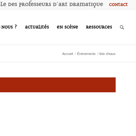
ale des
P
rofesseurs d'
A
rt
D
ramatique
Contact
-nous ?
Actualités
En scène
Ressources
Accueil
/
Évènements
/
Voix d’eaux