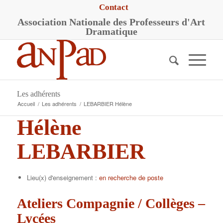
Contact
A
ssociation
N
ationale des
P
rofesseurs d'
A
rt
D
ramatique
Les adhérents
Accueil
/
Les adhérents
/
LEBARBIER Hélène
Hélène
LEBARBIER
Lieu(x) d'enseignement :
en recherche de poste
Ateliers Compagnie / Collèges –
Lycées