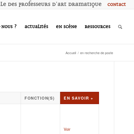
ale des
P
rofesseurs d'
A
rt
D
ramatique
Contact
-nous ?
Actualités
En scène
Ressources
Accueil
/
en recherche de poste
FONCTION(S)
EN SAVOIR +
Voir