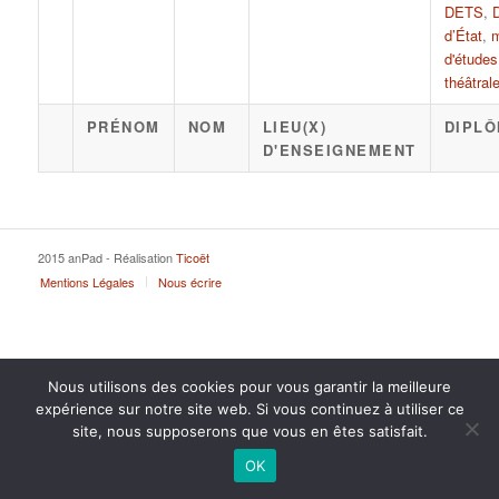
DETS
,
d’État
,
m
d'études
théâtral
PRÉNOM
NOM
LIEU(X)
DIPLÔ
D'ENSEIGNEMENT
2015 anPad - Réalisation
Ticoët
Mentions Légales
Nous écrire
Nous utilisons des cookies pour vous garantir la meilleure
expérience sur notre site web. Si vous continuez à utiliser ce
site, nous supposerons que vous en êtes satisfait.
OK