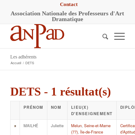
Contact
A
ssociation
N
ationale des
P
rofesseurs d'
A
rt
D
ramatique
Les adhérents
Accueil
/
DETS
DETS - 1 résultat(s)
PRÉNOM
NOM
LIEU(X)
DIPLÔ
D'ENSEIGNEMENT
MAILHÉ
Juliette
Melun
,
Seine-et-Marne
Certifica
(77)
,
Île-de-France
d’Aptitu