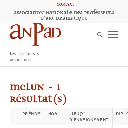
Contact
A
ssociation
N
ationale des
P
rofesseurs
d'
A
rt
D
ramatique
Les adhérents
Accueil
/
Melun
Melun - 1
résultat(s)
PRÉNOM
NOM
LIEU(X)
DIPL
D'ENSEIGNEMENT