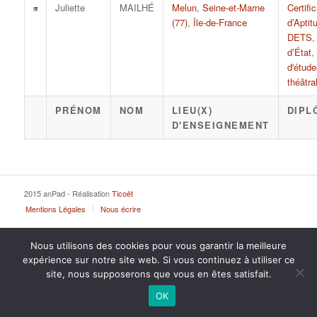
Juliette
MAILHÉ
Melun
,
Seine-et-Marne
Certific
(77)
,
Île-de-France
d’Aptit
DETS
d’État
,
d'étude
théâtra
PRÉNOM
NOM
LIEU(X)
DIPL
D'ENSEIGNEMENT
2015 anPad - Réalisation
Ticoët
Mentions Légales
Nous écrire
Nous utilisons des cookies pour vous garantir la meilleure
expérience sur notre site web. Si vous continuez à utiliser ce
site, nous supposerons que vous en êtes satisfait.
OK