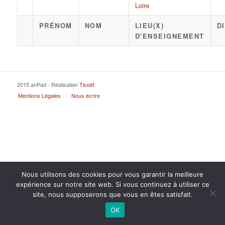
Loire
PRÉNOM
NOM
LIEU(X)
D
D'ENSEIGNEMENT
2015 anPad - Réalisation
Ticoët
Mentions Légales
Nous écrire
Nous utilisons des cookies pour vous garantir la meilleure
expérience sur notre site web. Si vous continuez à utiliser ce
site, nous supposerons que vous en êtes satisfait.
OK