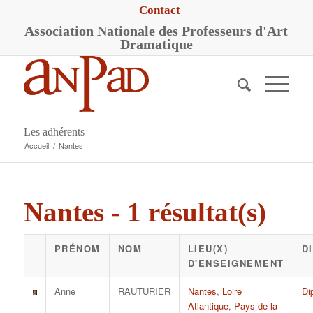
Contact
A
ssociation
N
ationale des
P
rofesseurs d'
A
rt
D
ramatique
Les adhérents
Accueil
/
Nantes
Nantes - 1 résultat(s)
PRÉNOM
NOM
LIEU(X)
D
D'ENSEIGNEMENT
Anne
RAUTURIER
Nantes
,
Loire
Di
Atlantique
,
Pays de la