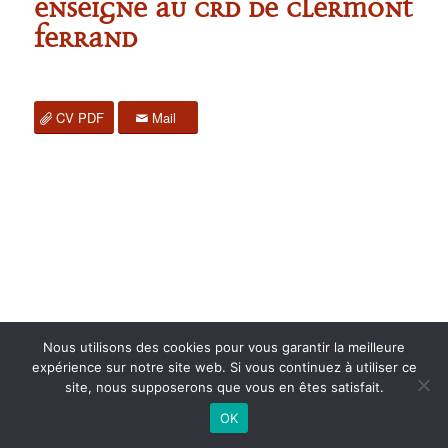
Enseigne au CRD de Clermont
Ferrand
CV PDF
Mail
Nous utilisons des cookies pour vous garantir la meilleure
2015 anPad - Réalisation
Ticoët
expérience sur notre site web. Si vous continuez à utiliser ce
Mentions Légales
Nous écrire
site, nous supposerons que vous en êtes satisfait.
OK