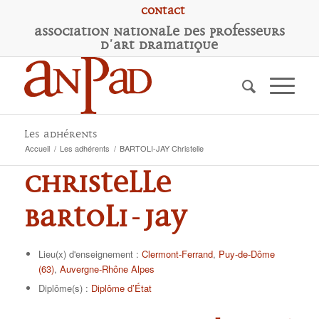
Contact
A
ssociation
N
ationale des
P
rofesseurs
d'
A
rt
D
ramatique
Les adhérents
Accueil
/
Les adhérents
/
BARTOLI-JAY Christelle
Christelle
BARTOLI-JAY
Lieu(x) d'enseignement :
Clermont-Ferrand
,
Puy-de-Dôme
(63)
,
Auvergne-Rhône Alpes
Diplôme(s) :
Diplôme d’État