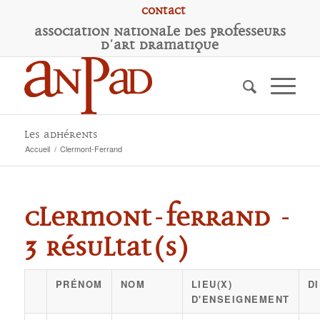
Contact
A
ssociation
N
ationale des
P
rofesseurs
d'
A
rt
D
ramatique
Les adhérents
Accueil
/
Clermont-Ferrand
Clermont-Ferrand -
3 résultat(s)
PRÉNOM
NOM
LIEU(X)
D
D'ENSEIGNEMENT