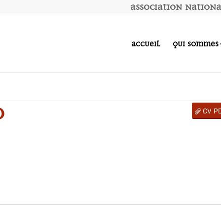
A
ssociation
N
ation
Accueil
Qui sommes
D
CV P