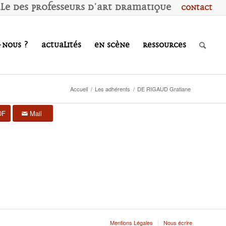
ale des
P
rofesseurs d'
A
rt
D
ramatique
Contact
-nous ?
Actualités
En scène
Ressources
Accueil
/
Les adhérents
/
DE RIGAUD Gratiane
DF
Mail
Mentions Légales
Nous écrire