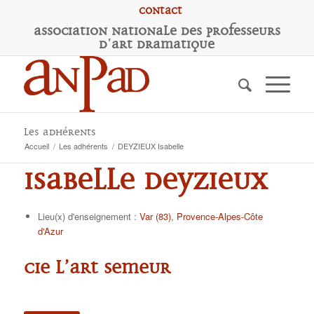
Contact
A
ssociation
N
ationale des
P
rofesseurs
d'
A
rt
D
ramatique
Les adhérents
Accueil
/
Les adhérents
/
DEYZIEUX Isabelle
Isabelle DEYZIEUX
Lieu(x) d'enseignement :
Var (83)
,
Provence-Alpes-Côte
d'Azur
Cie l’art semeur