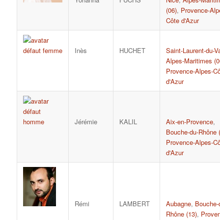
(06)
,
Provence-Alp
Côte d'Azur
Inès
HUCHET
Saint-Laurent-du-Va
Alpes-Maritimes (0
Provence-Alpes-Cô
d'Azur
Jérémie
KALIL
Aix-en-Provence
,
Bouche-du-Rhône (
Provence-Alpes-Cô
d'Azur
Rémi
LAMBERT
Aubagne
,
Bouche-
Rhône (13)
,
Proven