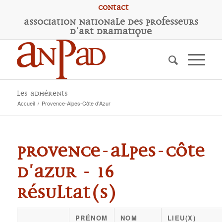
Contact
A
ssociation
N
ationale des
P
rofesseurs
d'
A
rt
D
ramatique
Les adhérents
Accueil
/
Provence-Alpes-Côte d'Azur
Provence-Alpes-Côte
d'Azur - 16
résultat(s)
PRÉNOM
NOM
LIEU(X)