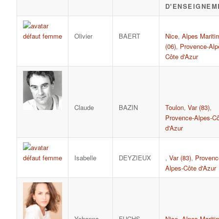
D'ENSEIGNEM
Olivier
BAERT
Nice
,
Alpes Mariti
(06)
,
Provence-Alp
Côte d'Azur
Claude
BAZIN
Toulon
,
Var (83)
,
Provence-Alpes-Cô
d'Azur
Isabelle
DEYZIEUX
,
Var (83)
,
Provenc
Alpes-Côte d'Azur
Yohanna
FUCHS
Nice
,
Alpes-Mariti