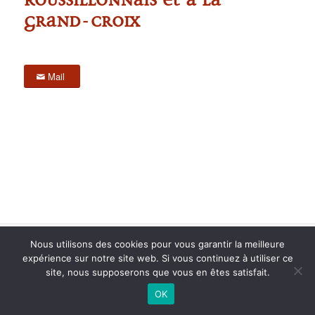
Grand-Croix
Mail
2015 anPad - Réalisation
Ticoët
Nous utilisons des cookies pour vous garantir la meilleure
Mentions Légales
Nous écrire
expérience sur notre site web. Si vous continuez à utiliser ce
site, nous supposerons que vous en êtes satisfait.
OK