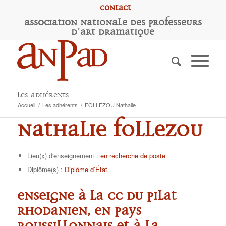
Contact
A
ssociation
N
ationale des
P
rofesseurs
d'
A
rt
D
ramatique
Les adhérents
Accueil
/
Les adhérents
/
FOLLEZOU Nathalie
Nathalie FOLLEZOU
Lieu(x) d'enseignement :
en recherche de poste
Diplôme(s) :
Diplôme d’État
Enseigne à la CC du Pilat
Rhodanien, en Pays
Roussillonnais et à la