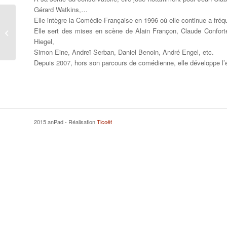
Gérard Watkins,…
Elle intègre la Comédie-Française en 1996 où elle continue a fréq
Elle sert des mises en scène de Alain Françon, Claude Conforte
GUEDET Corinne
Hiegel,
Simon Eine, Andreï Serban, Daniel Benoin, André Engel, etc.
Depuis 2007, hors son parcours de comédienne, elle développe l’é
2015 anPad - Réalisation
Ticoët