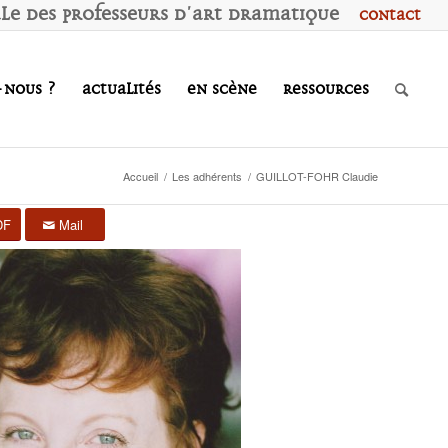
ale des
P
rofesseurs d'
A
rt
D
ramatique
Contact
-nous ?
Actualités
En scène
Ressources
Accueil
/
Les adhérents
/
GUILLOT-FOHR Claudie
DF
Mail