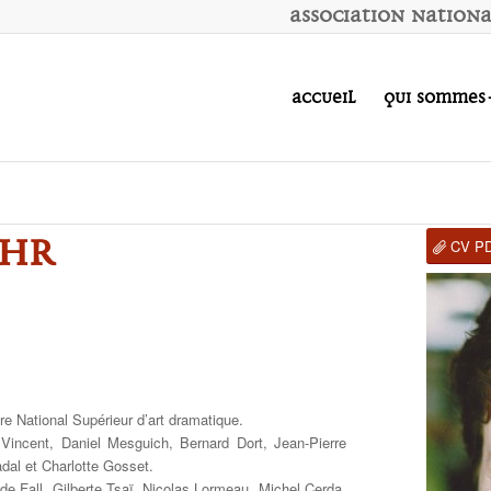
A
ssociation
N
ation
Accueil
Qui sommes
OHR
CV P
e National Supérieur d’art dramatique.
 Vincent, Daniel Mesguich, Bernard Dort, Jean-Pierre
al et Charlotte Gosset.
de Fall, Gilberte Tsaï, Nicolas Lormeau, Michel Cerda,