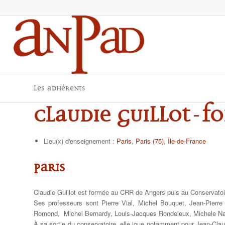
Les adhérents
Claudie GUILLOT-F
Lieu(x) d'enseignement :
Paris
,
Paris (75)
,
Île-de-France
Paris
Claudie Guillot est formée au CRR de Angers puis au Conservatoir
Ses professeurs sont Pierre Vial, Michel Bouquet, Jean-Pierre
Romond, Michel Bernardy, Louis-Jacques Rondeleux, Michele Nad
À sa sortie du conservatoire, elle joue notamment pour Jean-Clau