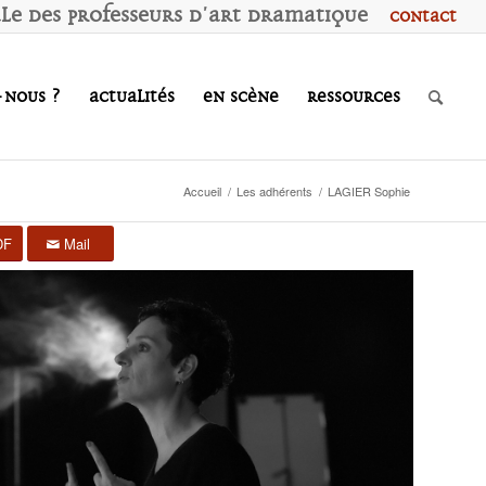
ale des
P
rofesseurs d'
A
rt
D
ramatique
Contact
-nous ?
Actualités
En scène
Ressources
Accueil
/
Les adhérents
/
LAGIER Sophie
DF
Mail