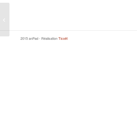
BOMBLED Philippe
2015 anPad - Réalisation
Ticoët