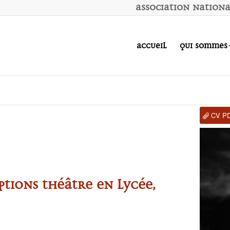
A
ssociation
N
ation
Accueil
Qui sommes
CV P
options théâtre en lycée,