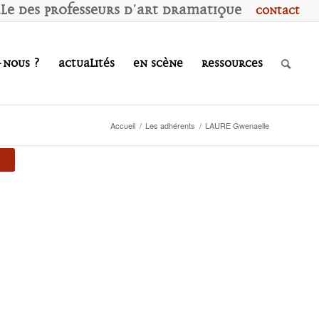
ale des
P
rofesseurs d'
A
rt
D
ramatique
Contact
-nous ?
Actualités
En scène
Ressources
Accueil
/
Les adhérents
/
LAURE Gwenaelle