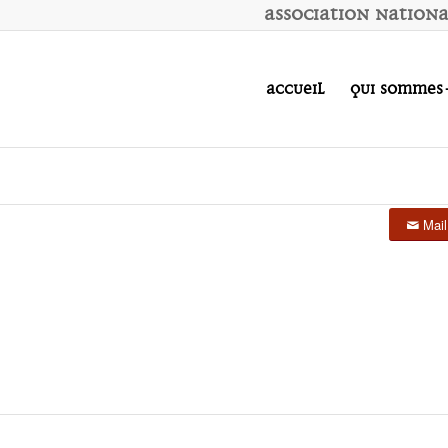
A
ssociation
N
ation
Accueil
Qui sommes
Mail