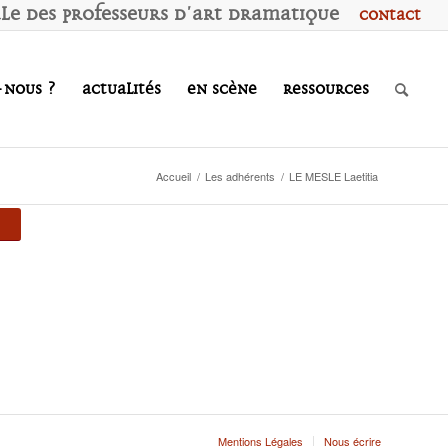
ale des
P
rofesseurs d'
A
rt
D
ramatique
Contact
-nous ?
Actualités
En scène
Ressources
Accueil
/
Les adhérents
/
LE MESLE Laetitia
Mentions Légales
Nous écrire