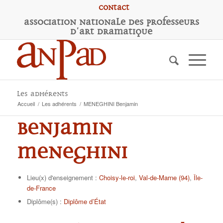
Contact
A
ssociation
N
ationale des
P
rofesseurs
d'
A
rt
D
ramatique
Les adhérents
Accueil
/
Les adhérents
/
MENEGHINI Benjamin
Benjamin
MENEGHINI
Lieu(x) d'enseignement :
Choisy-le-roi
,
Val-de-Marne (94)
,
Île-
de-France
Diplôme(s) :
Diplôme d’État