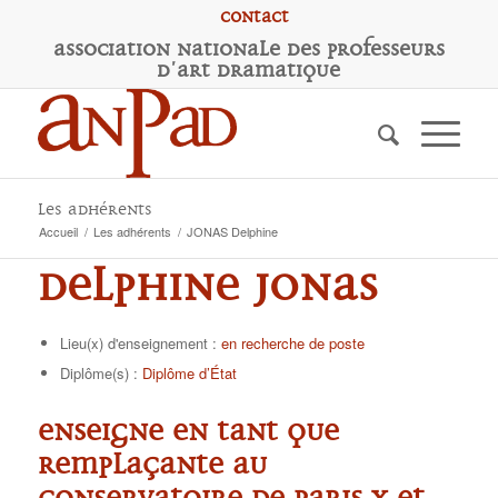
Contact
A
ssociation
N
ationale des
P
rofesseurs
d'
A
rt
D
ramatique
Les adhérents
Accueil
/
Les adhérents
/
JONAS Delphine
Delphine JONAS
Lieu(x) d'enseignement :
en recherche de poste
Diplôme(s) :
Diplôme d’État
Enseigne en tant que
remplaçante au
conservatoire de Paris X et