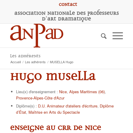
Contact
A
ssociation
N
ationale des
P
rofesseurs
d'
A
rt
D
ramatique
Les adhérents
Accueil
/
Les adhérents
/
MUSELLA Hugo
Hugo MUSELLA
Lieu(x) d'enseignement :
Nice
,
Alpes Maritimes (06)
,
Provence-Alpes-Côte d'Azur
Diplôme(s) :
D.U. Animateur d'ateliers d'écriture
,
Diplôme
d’État
,
Maîtrise en Arts du Spectacle
Enseigne au CRR de Nice