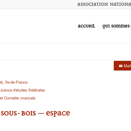
A
ssociation
N
ation
Accueil
Qui sommes
Mail
4)
,
Île-de-France
Licence d'études théâtrales
 et Comédie musicale
sous-Bois – Espace