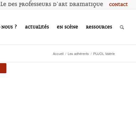
ale des
P
rofesseurs d'
A
rt
D
ramatique
Contact
-nous ?
Actualités
En scène
Ressources
Accueil
/
Les adhérents
/
PUJOL Valérie