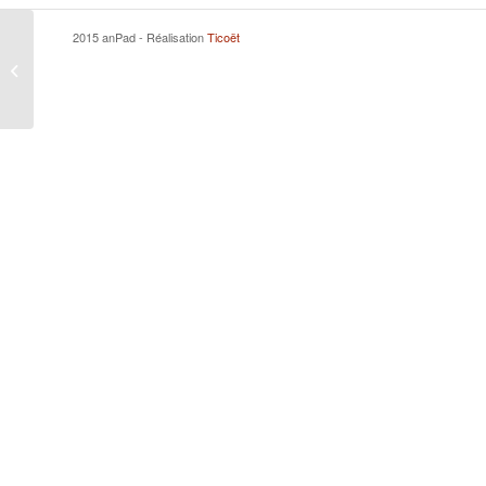
2015 anPad - Réalisation
Ticoët
CHABALIER Hugues