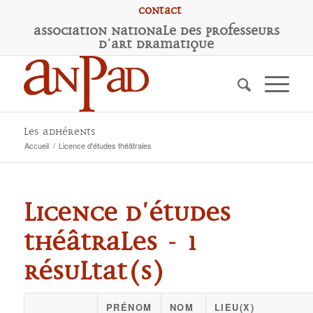
Contact
A
ssociation
N
ationale des
P
rofesseurs
d'
A
rt
D
ramatique
Les adhérents
Accueil
/
Licence d'études théâtrales
Licence d'études
théâtrales - 1
résultat(s)
PRÉNOM
NOM
LIEU(X)