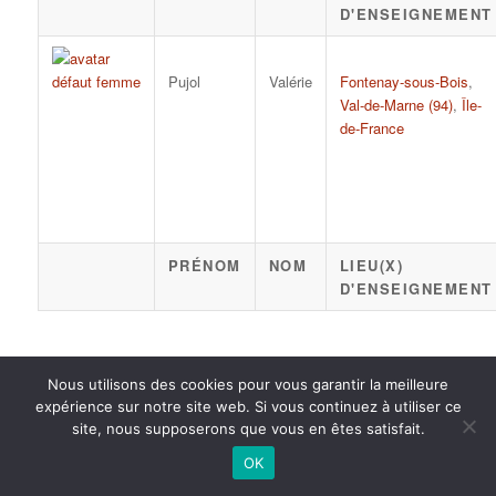
D'ENSEIGNEMENT
Pujol
Valérie
Fontenay-sous-Bois
,
Val-de-Marne (94)
,
Île-
de-France
PRÉNOM
NOM
LIEU(X)
D'ENSEIGNEMENT
Nous utilisons des cookies pour vous garantir la meilleure
2015 anPad - Réalisation
Ticoët
expérience sur notre site web. Si vous continuez à utiliser ce
Mentions Légales
Nous écrire
site, nous supposerons que vous en êtes satisfait.
OK