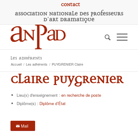
Contact
A
ssociation
N
ationale des
P
rofesseurs
d'
A
rt
D
ramatique
Les adhérents
Accueil
/
Les adhérents
/
PUYGRENIER Claire
Claire PUYGRENIER
Lieu(x) d'enseignement :
en recherche de poste
Diplôme(s) :
Diplôme d’État
Mail