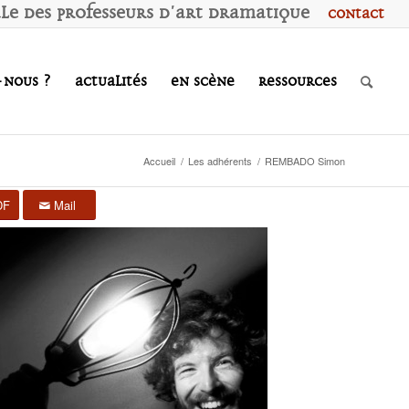
ale des
P
rofesseurs d'
A
rt
D
ramatique
Contact
-nous ?
Actualités
En scène
Ressources
Accueil
/
Les adhérents
/
REMBADO Simon
DF
Mail