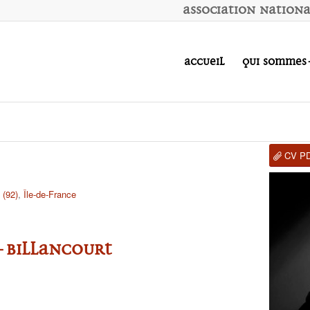
A
ssociation
N
ation
Accueil
Qui sommes
CV P
 (92)
,
Île-de-France
-Billancourt