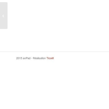
COSTAGLIOLA François
2015 anPad - Réalisation
Ticoët