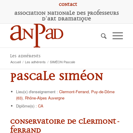
Contact
A
ssociation
N
ationale des
P
rofesseurs
d'
A
rt
D
ramatique
Les adhérents
Accueil
/
Les adhérents
/
SIMÉON Pascale
Pascale SIMÉON
Lieu(x) d'enseignement :
Clermont-Ferrand
,
Puy-de-Dôme
(63)
,
Rhône-Alpes Auvergne
Diplôme(s) :
CA
Conservatoire de Clermont-
Ferrand