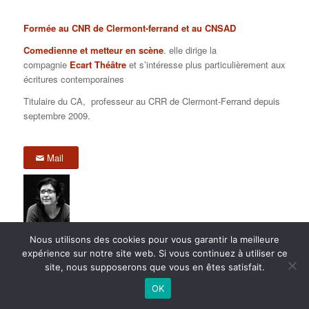
Formée au CNR de Clermont-ferrand et au CNSAD
Comedienne et metteur en scène
. elle dirige la
compagnie
Ecart Théâtre
et s’intéresse plus particulièrement aux
écritures contemporaines
Titulaire du CA, professeur au CRR de Clermont-Ferrand depuis
septembre 2009.
Mail
Nous utilisons des cookies pour vous garantir la meilleure
expérience sur notre site web. Si vous continuez à utiliser ce
site, nous supposerons que vous en êtes satisfait.
2015 anPad - Réalisation
Ticoët
OK
Mentions Légales
Nous écrire