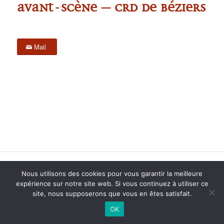
Avant-Scène – CRD de Béziers
Mail
2015 anPad - Réalisation
Ticoët
Nous utilisons des cookies pour vous garantir la meilleure
Mentions Légales
Nous écrire
expérience sur notre site web. Si vous continuez à utiliser ce
site, nous supposerons que vous en êtes satisfait.
OK