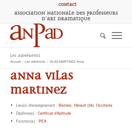
Contact
A
ssociation
N
ationale des
P
rofesseurs
d'
A
rt
D
ramatique
Les adhérents
Accueil
/
Les adhérents
/
VILAS MARTINEZ Anna
Anna VILAS
MARTINEZ
Lieu(x) d'enseignement :
Béziers
,
Hérault (34)
,
Occitanie
Diplôme(s) :
Certificat d’Aptitude
Fonction(s) :
PEA