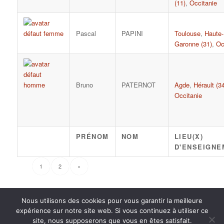
(11)
,
Occitanie
Pascal
PAPINI
Toulouse
,
Haute-
Garonne (31)
,
Oc
Bruno
PATERNOT
Agde
,
Hérault (3
Occitanie
PRÉNOM
NOM
LIEU(X)
D'ENSEIGNE
1
2
»
Nous utilisons des cookies pour vous garantir la meilleure
expérience sur notre site web. Si vous continuez à utiliser ce
site, nous supposerons que vous en êtes satisfait.