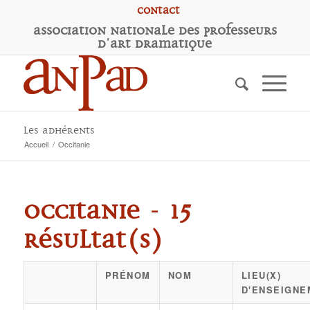
Contact
A
ssociation
N
ationale des
P
rofesseurs
d'
A
rt
D
ramatique
Les adhérents
Accueil
/
Occitanie
Occitanie - 15
résultat(s)
PRÉNOM
NOM
LIEU(X)
D'ENSEIGNE