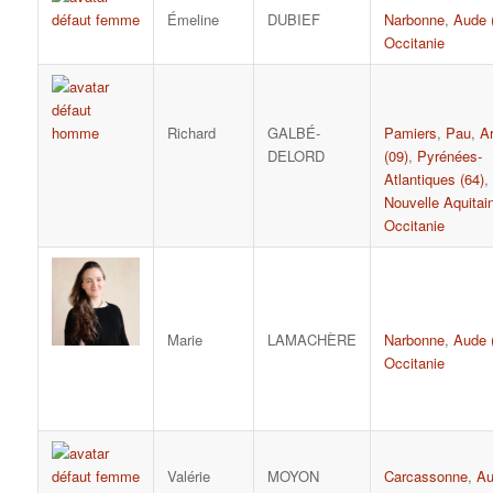
Émeline
DUBIEF
Narbonne
,
Aude 
Occitanie
Richard
GALBÉ-
Pamiers
,
Pau
,
Ar
DELORD
(09)
,
Pyrénées-
Atlantiques (64)
,
Nouvelle Aquitai
Occitanie
Marie
LAMACHÈRE
Narbonne
,
Aude 
Occitanie
Valérie
MOYON
Carcassonne
,
Au