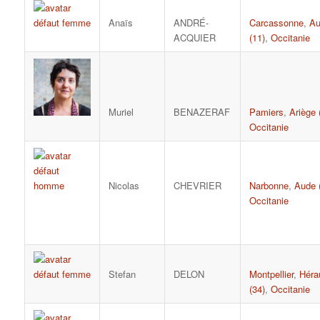
Anaïs
ANDRÉ-
Carcassonne
,
Au
ACQUIER
(11)
,
Occitanie
Muriel
BENAZERAF
Pamiers
,
Ariège 
Occitanie
Nicolas
CHEVRIER
Narbonne
,
Aude 
Occitanie
Stefan
DELON
Montpellier
,
Hérau
(34)
,
Occitanie